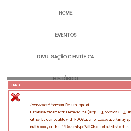
HOME
EVENTOS
DIVULGAÇÃO CIENTÍFICA
HISTÓRICO
ERRO
MEMBROS
Deprecated function
: Return type of
DatabaseStatementBase::execute($args = [], $options = []) s
either be compatible with PDOStatement::execute(?array $
HUMBOLDT LIFE
null): bool, or the #[\ReturnTypeWillChange] attribute shou