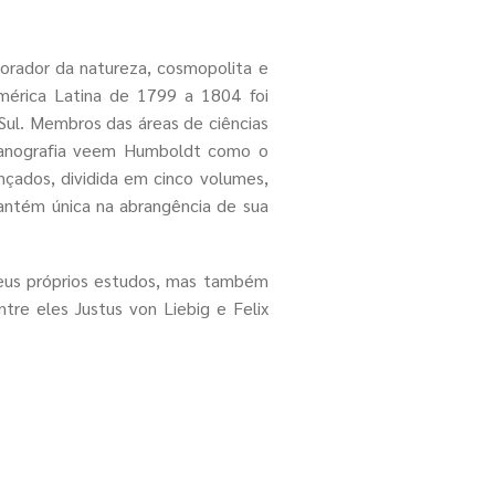
arily
orador da natureza, cosmopolita e
ase.inc
).
América Latina de 1799 a 1804 foi
Sul. Membros das áreas de ciências
ceanografia veem Humboldt como o
le with
nçados, dividida em cinco volumes,
ibute
ntém única na abrangência de sua
_once()
ase.inc
).
eus próprios estudos, mas também
ntre eles Justus von Liebig e Felix
ible
e]
in
ase.inc
).