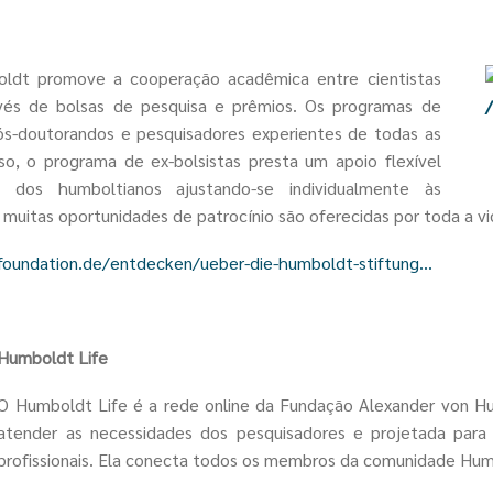
t
ldt promove a cooperação acadêmica entre cientistas
vés de bolsas de pesquisa e prêmios. Os programas de
ós-doutorandos e pesquisadores experientes de todas as
o, o programa de ex-bolsistas presta um apoio flexível
 dos humboltianos ajustando-se individualmente às
muitas oportunidades de patrocínio são oferecidas por toda a vi
oundation.de/entdecken/ueber-die-humboldt-stiftung...
Humboldt Life
O Humboldt Life é a rede online da Fundação Alexander von H
atender as necessidades dos pesquisadores e projetada para
profissionais. Ela conecta todos os membros da comunidade Hu