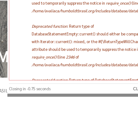
used to temporarily suppress the notice in
require_once()
(li
/home/avaliaca/humboldtbrasil.org/includes/database/datab
Deprecated function
: Return type of
DatabaseStatementEmpty::current() should either be compa
with Iterator::current(): mixed, or the #[\ReturnTypeWillCh
attribute should be used to temporarily suppress the notice 
MBOLDT DO BRASIL
require_once()
(line
2346
of
/home/avaliaca/humboldtbrasil.org/includes/database/datab
Deprecated function
: Return type of DatabaseStatementEmpt
should either be compatible with Iterator::next(): void, or th
Closing in -0.75 seconds
ASIL
[\ReturnTypeWillChange] attribute should be used to tempor
suppress the notice in
require_once()
(line
2346
of
/home/avaliaca/humboldtbrasil.org/includes/database/datab
Deprecated function
: Return type of DatabaseStatementEmpt
should either be compatible with Iterator::key(): mixed, or t