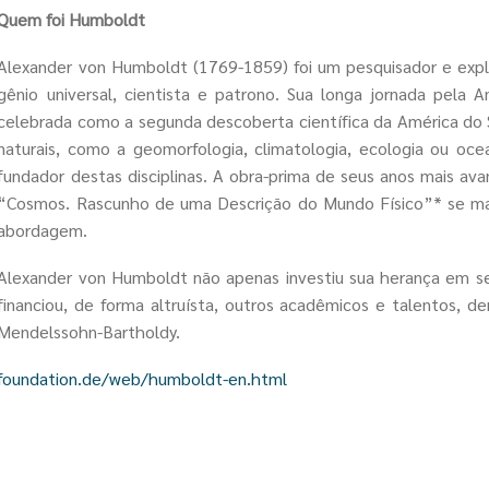
[\ReturnTypeWillChange] attribute should be used to tempor
Quem foi Humboldt
suppress the notice in
require_once()
(line
2346
of
Alexander von Humboldt (1769-1859) foi um pesquisador e expl
/home/avaliaca/humboldtbrasil.org/includes/database/datab
gênio universal, cientista e patrono. Sua longa jornada pela 
celebrada como a segunda descoberta científica da América do 
Deprecated function
: Return type of
naturais, como a geomorfologia, climatologia, ecologia ou o
DatabaseStatementEmpty::valid() should either be compatib
fundador destas disciplinas. A obra-prima de seus anos mais ava
Iterator::valid(): bool, or the #[\ReturnTypeWillChange] attr
“Cosmos. Rascunho de uma Descrição do Mundo Físico”* se ma
should be used to temporarily suppress the notice in
require
abordagem.
(line
2346
of
/home/avaliaca/humboldtbrasil.org/includes/database/datab
Alexander von Humboldt não apenas investiu sua herança em s
financiou, de forma altruísta, outros acadêmicos e talentos, de
Deprecated function
: Return type of
Mendelssohn-Bartholdy.
DatabaseStatementEmpty::rewind() should either be compat
with Iterator::rewind(): void, or the #[\ReturnTypeWillChang
foundation.de/web/humboldt-en.html
attribute should be used to temporarily suppress the notice 
require_once()
(line
2346
of
/home/avaliaca/humboldtbrasil.org/includes/database/datab