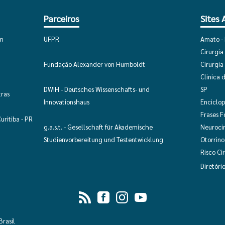
Parceiros
Sites
om
UFPR
Amato - 
Cirurgia
Fundação Alexander von Humboldt
Cirurgia
Clinica
DWIH - Deutsches Wissenschafts- und
SP
tras
Innovationshaus
Enciclo
Frases F
uritiba - PR
g.a.s.t. - Gesellschaft für Akademische
Neuroci
Studienvorbereitung und Testentwicklung
Otorrino
Risco Ci
Diretóri
rasil