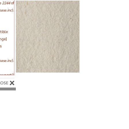
ne
2244
of
ase.inc
).
tible
ange]
in
ase.inc
).
y::next()
e #
arily
ase.inc
).
y::key()
he #