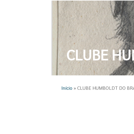
CLUBE HU
Você está aqui
Início
» CLUBE HUMBOLDT DO BR