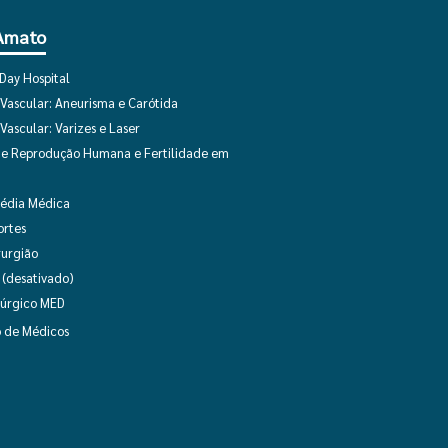
 Amato
Day Hospital
 Vascular: Aneurisma e Carótida
 Vascular: Varizes e Laser
 de Reprodução Humana e Fertilidade em
pédia Médica
ortes
rurgião
(desativado)
rúrgico MED
o de Médicos