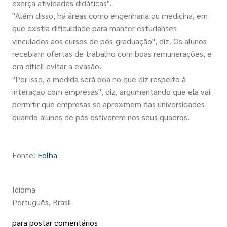
exerça atividades didáticas".
"Além disso, há áreas como engenharia ou medicina, em
Deprecated function
: Return type of
que existia dificuldade para manter estudantes
DatabaseStatementEmpty::valid() should either be compatib
vinculados aos cursos de pós-graduação", diz. Os alunos
Iterator::valid(): bool, or the #[\ReturnTypeWillChange] attr
recebiam ofertas de trabalho com boas remunerações, e
should be used to temporarily suppress the notice in
require
era difícil evitar a evasão.
(line
2346
of
"Por isso, a medida será boa no que diz respeito à
/home/avaliaca/humboldtbrasil.org/includes/database/datab
interação com empresas", diz, argumentando que ela vai
permitir que empresas se aproximem das universidades
Deprecated function
: Return type of
quando alunos de pós estiverem nos seus quadros.
DatabaseStatementEmpty::rewind() should either be compat
with Iterator::rewind(): void, or the #[\ReturnTypeWillChang
attribute should be used to temporarily suppress the notice 
Fonte:
Folha
require_once()
(line
2346
of
/home/avaliaca/humboldtbrasil.org/includes/database/datab
Idioma
Português, Brasil
para postar comentários