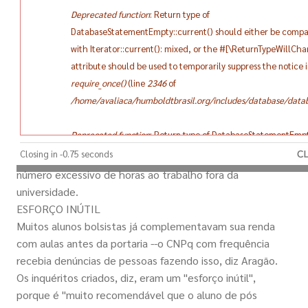
Aragão, do CNPq, e Jorge Guimarães, da Capes, foi
Deprecated function
: Return type of
publicada no Diário Oficial da União
DatabaseStatementEmpty::current() should either be compa
As atividades, porém, terão de ser aprovadas pelos
with Iterator::current(): mixed, or the #[\ReturnTypeWillCh
orientadores e informadas aos programas de pós-
attribute should be used to temporarily suppress the notice 
graduação. Devem estar "relacionadas à área" do
require_once()
(line
2346
of
estudante e ser "de interesse para sua formação", diz a
/home/avaliaca/humboldtbrasil.org/includes/database/datab
portaria.
O texto cita "especialmente [atividades de] docência nos
Deprecated function
: Return type of DatabaseStatementEmpt
ensinos de qualquer grau". Segundo Aragão, os
should either be compatible with Iterator::next(): void, or th
Closing in -0.75 seconds
orientadores evitarão que os alunos dediquem um
[\ReturnTypeWillChange] attribute should be used to tempor
número excessivo de horas ao trabalho fora da
suppress the notice in
require_once()
(line
2346
of
universidade.
/home/avaliaca/humboldtbrasil.org/includes/database/datab
ESFORÇO INÚTIL
Muitos alunos bolsistas já complementavam sua renda
Deprecated function
: Return type of DatabaseStatementEmpt
com aulas antes da portaria --o CNPq com frequência
should either be compatible with Iterator::key(): mixed, or t
recebia denúncias de pessoas fazendo isso, diz Aragão.
[\ReturnTypeWillChange] attribute should be used to tempor
Os inquéritos criados, diz, eram um "esforço inútil",
suppress the notice in
require_once()
(line
2346
of
porque é "muito recomendável que o aluno de pós
/home/avaliaca/humboldtbrasil.org/includes/database/datab