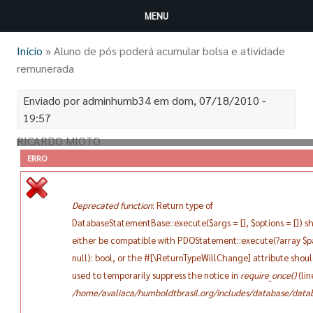
Pular para o conteúdo principal
MENU
Você está aqui
Início
» Aluno de pós poderá acumular bolsa e atividade
remunerada
Enviado por
adminhumb34
em dom, 07/18/2010 -
19:57
RICARDO MIOTO
DE SÃO PAULO
ERRO
Alunos de pós-graduação do CNPq (Conselho Nacional de
Desenvolvimento Científico Tecnológico) e da Capes
Deprecated function
: Return type of
(Coordenação de Aperfeiçoamento de Pessoal de Nível
DatabaseStatementBase::execute($args = [], $options = []) s
Superior) poderão agora acumular suas bolsas com outras
either be compatible with PDOStatement::execute(?array $
atividades remuneradas.
null): bool, or the #[\ReturnTypeWillChange] attribute shou
A "antiga reivindicação dos bolsistas", nas palavras dos
used to temporarily suppress the notice in
require_once()
(li
CNPq, foi atendida nesta sexta-feira (16), quando uma
/home/avaliaca/humboldtbrasil.org/includes/database/datab
portaria assinada pelos presidentes dos órgãos, Carlos